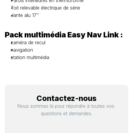
Parois intérieures en thermoformé
Toit relevable électrique de série
Jante alu 17’’
Pack multimédia Easy Nav Link :
caméra de recul
navigation
station multimédia
Contactez-nous
Nous sommes là pour répondre à toutes vos 
questions et demandes.
n