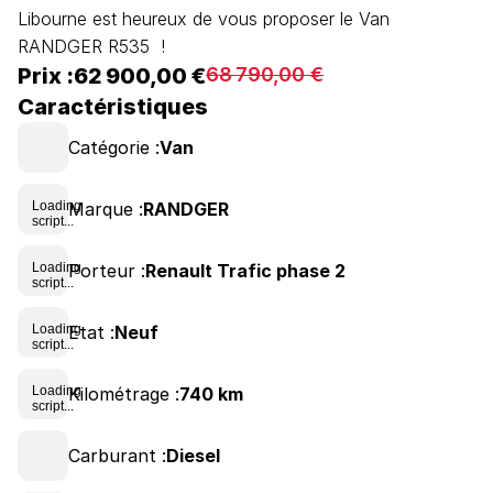
Libourne est heureux de vous proposer le Van 
RANDGER R535  !
Prix :
62 900,00 €
68 790,00 €
Caractéristiques
Catégorie :
Van
Marque :
RANDGER
Loading
script...
Porteur :
Renault Trafic phase 2
Loading
script...
Etat :
Neuf
Loading
script...
Kilométrage :
740 km
Loading
script...
Carburant :
Diesel