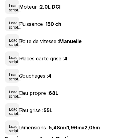
Moteur :
2.0L DCI
Loading
script...
Puissance :
150 ch
Loading
script...
Boite de vitesse :
Manuelle
Loading
script...
Places carte grise :
4
Loading
script...
Couchages :
4
Loading
script...
Eau propre :
68L
Loading
script...
Eau grise :
55L
Loading
script...
Dimensions :
5,48m
x
1,96m
x
2,05m
Loading
script...